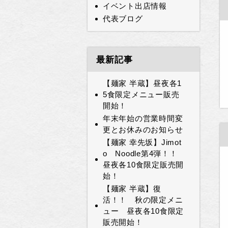
イベント出店情報
代表ブログ
最新記事
【麺家 半蔵】昼夜各1
5食限定メニュー販売
開始！
年末年始の営業時間変
更とお休みのお知らせ
【麺家 幸先坂】Jimot
o Noodle第4弾！！
昼夜各10食限定販売開
始！
【麺家 半蔵】復
活！！ 秋の限定メニ
ュー 昼夜各10食限定
販売開始！