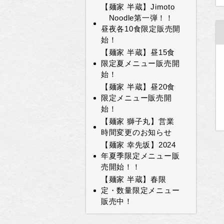
【麺家 半蔵】Jimoto
Noodle第一弾！！
昼夜各10食限定販売開
始！
【麺家 半蔵】昼15食
限定夏メニュー販売開
始！
【麺家 半蔵】昼20食
限定メニュー販売開
始！
【麺家 獅子丸】営業
時間変更のお知らせ
【麺家 幸先坂】2024
年夏季限定メニュー販
売開始！！
【麺家 半蔵】春限
定・数量限定メニュー
販売中！