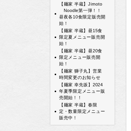
【麺家 半蔵】Jimoto
Noodle第一弾！！
昼夜各10食限定販売開
始！
【麺家 半蔵】昼15食
限定夏メニュー販売開
始！
【麺家 半蔵】昼20食
限定メニュー販売開
始！
【麺家 獅子丸】営業
時間変更のお知らせ
【麺家 幸先坂】2024
年夏季限定メニュー販
売開始！！
【麺家 半蔵】春限
定・数量限定メニュー
販売中！