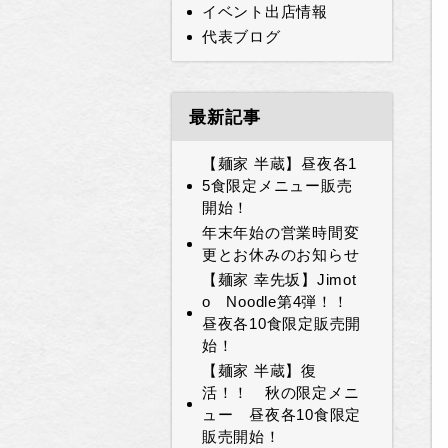
イベント出店情報
代表ブログ
最新記事
【麺家 半蔵】昼夜各1
5食限定メニュー販売
開始！
年末年始の営業時間変
更とお休みのお知らせ
【麺家 幸先坂】Jimot
o Noodle第4弾！！
昼夜各10食限定販売開
始！
【麺家 半蔵】復
活！！ 秋の限定メニ
ュー 昼夜各10食限定
販売開始！