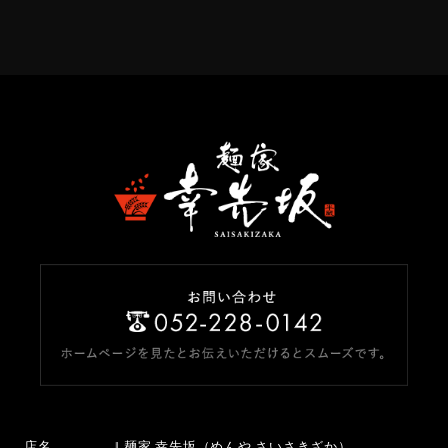
店名
麺家 幸先坂（めんや さいさきざか）