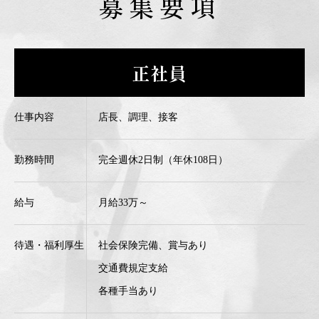
募集要項
正社員
仕事内容
店長、調理、接客
勤務時間
完全週休2日制（年休108日）
給与
月給33万～
待遇・福利厚生
社会保険完備、賞与あり
交通費規定支給
各種手当あり