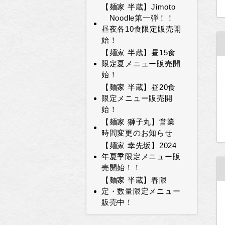
【麺家 半蔵】Jimoto
Noodle第一弾！！
昼夜各10食限定販売開
始！
【麺家 半蔵】昼15食
限定夏メニュー販売開
始！
【麺家 半蔵】昼20食
限定メニュー販売開
始！
【麺家 獅子丸】営業
時間変更のお知らせ
【麺家 幸先坂】2024
年夏季限定メニュー販
売開始！！
【麺家 半蔵】春限
定・数量限定メニュー
販売中！