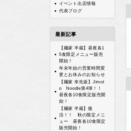
イベント出店情報
代表ブログ
最新記事
【麺家 半蔵】昼夜各1
5食限定メニュー販売
開始！
年末年始の営業時間変
更とお休みのお知らせ
【麺家 幸先坂】Jimot
o Noodle第4弾！！
昼夜各10食限定販売開
始！
【麺家 半蔵】復
活！！ 秋の限定メニ
ュー 昼夜各10食限定
販売開始！