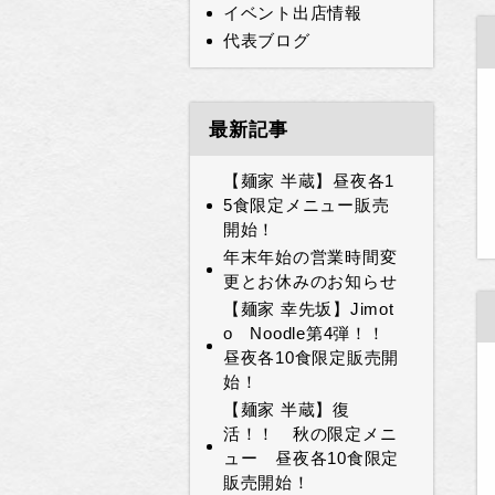
イベント出店情報
代表ブログ
最新記事
【麺家 半蔵】昼夜各1
5食限定メニュー販売
開始！
年末年始の営業時間変
更とお休みのお知らせ
【麺家 幸先坂】Jimot
o Noodle第4弾！！
昼夜各10食限定販売開
始！
【麺家 半蔵】復
活！！ 秋の限定メニ
ュー 昼夜各10食限定
販売開始！