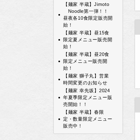
【麺家 半蔵】Jimoto
Noodle第一弾！！
昼夜各10食限定販売開
始！
【麺家 半蔵】昼15食
限定夏メニュー販売開
始！
【麺家 半蔵】昼20食
限定メニュー販売開
始！
【麺家 獅子丸】営業
時間変更のお知らせ
【麺家 幸先坂】2024
年夏季限定メニュー販
売開始！！
【麺家 半蔵】春限
定・数量限定メニュー
販売中！