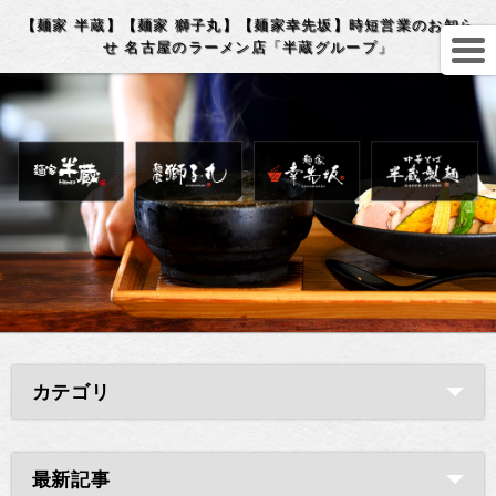
【麺家 半蔵】【麺家 獅子丸】【麺家幸先坂】時短営業のお知ら
せ 名古屋のラーメン店「半蔵グループ」
カテゴリ
最新記事