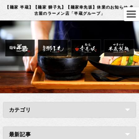
【麺家 半蔵】【麺家 獅子丸】【麺家幸先坂】休業のお知らせ 名
古屋のラーメン店「半蔵グループ」
カテゴリ
最新記事