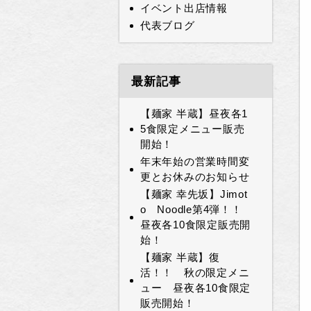
イベント出店情報
代表ブログ
最新記事
【麺家 半蔵】昼夜各1
5食限定メニュー販売
開始！
年末年始の営業時間変
更とお休みのお知らせ
【麺家 幸先坂】Jimot
o Noodle第4弾！！
昼夜各10食限定販売開
始！
【麺家 半蔵】復
活！！ 秋の限定メニ
ュー 昼夜各10食限定
販売開始！