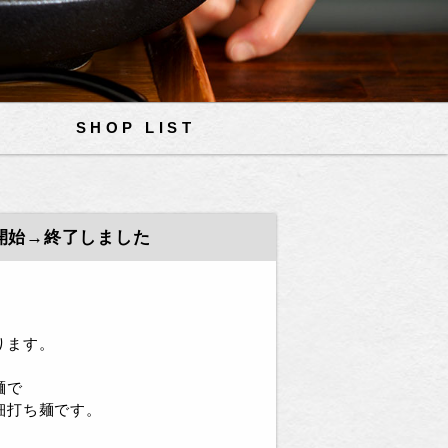
SHOP LIST
売開始→終了しました
ります。
。
麺で
細打ち麺です。