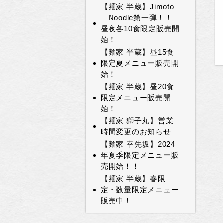
【麺家 半蔵】Jimoto
Noodle第一弾！！
昼夜各10食限定販売開
始！
【麺家 半蔵】昼15食
限定夏メニュー販売開
始！
【麺家 半蔵】昼20食
限定メニュー販売開
始！
【麺家 獅子丸】営業
時間変更のお知らせ
【麺家 幸先坂】2024
年夏季限定メニュー販
売開始！！
【麺家 半蔵】春限
定・数量限定メニュー
販売中！