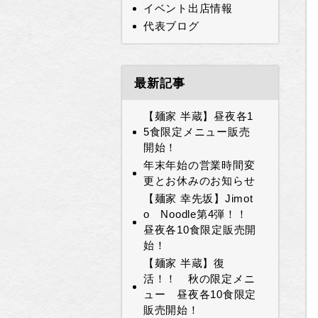
イベント出店情報
代表ブログ
最新記事
【麺家 半蔵】昼夜各1
5食限定メニュー販売
開始！
年末年始の営業時間変
更とお休みのお知らせ
【麺家 幸先坂】Jimot
o Noodle第4弾！！
昼夜各10食限定販売開
始！
【麺家 半蔵】復
活！！ 秋の限定メニ
ュー 昼夜各10食限定
販売開始！