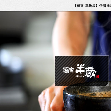
【麺家 幸先坂】伊勢