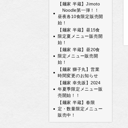
【麺家 半蔵】Jimoto
Noodle第一弾！！
昼夜各10食限定販売開
始！
【麺家 半蔵】昼15食
限定夏メニュー販売開
始！
【麺家 半蔵】昼20食
限定メニュー販売開
始！
【麺家 獅子丸】営業
時間変更のお知らせ
【麺家 幸先坂】2024
年夏季限定メニュー販
売開始！！
【麺家 半蔵】春限
定・数量限定メニュー
販売中！